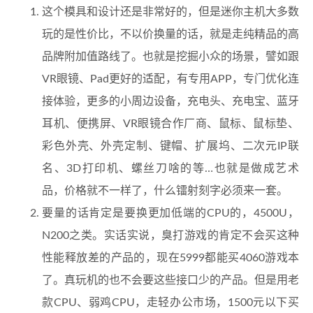
这个模具和设计还是非常好的，但是迷你主机大多数
玩的是性价比，不以价换量的话，就是走纯精品的高
品牌附加值路线了。也就是挖掘小众的场景，譬如跟
VR眼镜、Pad更好的适配，有专用APP，专门优化连
接体验，更多的小周边设备，充电头、充电宝、蓝牙
耳机、便携屏、VR眼镜合作厂商、鼠标、鼠标垫、
彩色外壳、外壳定制、键帽、扩展坞、二次元IP联
名、3D打印机、螺丝刀啥的等…也就是做成艺术
品，价格就不一样了，什么镭射刻字必须来一套。
要量的话肯定是要换更加低端的CPU的，4500U，
N200之类。实话实说，臭打游戏的肯定不会买这种
性能释放差的产品的，现在5999都能买4060游戏本
了。真玩机的也不会要这些接口少的产品。但是用老
款CPU、弱鸡CPU，走轻办公市场，1500元以下买