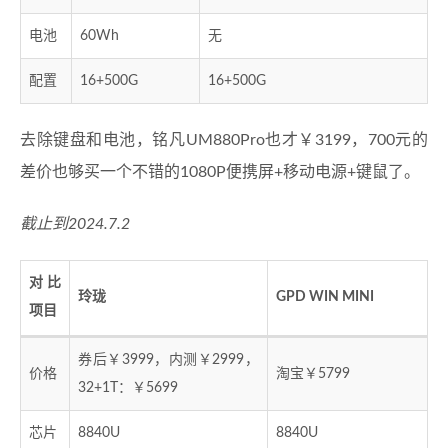
电池
60Wh
无
配置
16+500G
16+500G
去除键盘和电池，铭凡UM880Pro也才￥3199，700元的
差价也够买一个不错的1080P便携屏+移动电源+键鼠了。
截止到2024.7.2
对比
玲珑
GPD WIN MINI
项目
券后￥3999，内测￥2999，
价格
淘宝￥5799
32+1T：￥5699
芯片
8840U
8840U