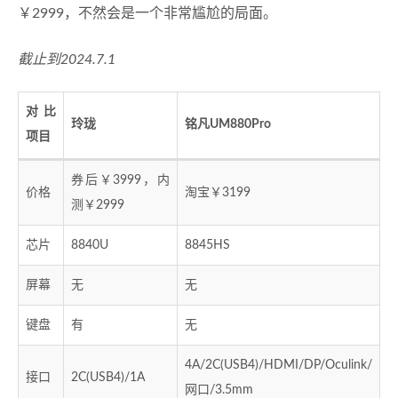
￥2999，不然会是一个非常尴尬的局面。
截止到2024.7.1
对比
玲珑
铭凡UM880Pro
项目
券后￥3999，内
价格
淘宝￥3199
测￥2999
芯片
8840U
8845HS
屏幕
无
无
键盘
有
无
4A/2C(USB4)/HDMI/DP/Oculink/
接口
2C(USB4)/1A
网口/3.5mm