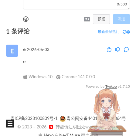
0/500
预览
发送
1
条评论
最新
最早
热门
e
2026-06-03
e
Windows 10
Chrome 141.0.0.0
Powered by
Twikoo
v1.7.15
粤ICP备2023100809号-1
粤公网安备44011302004364号
© 2023 –
2026
转载请注明出处www.brian-zzh.cn
由
Hexo
&
NexT.Muse
强力驱动