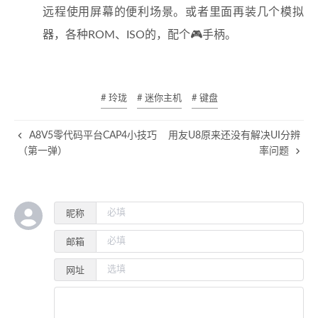
远程使用屏幕的便利场景。或者里面再装几个模拟
器，各种ROM、ISO的，配个🎮手柄。
# 玲珑
# 迷你主机
# 键盘
A8V5零代码平台CAP4小技巧
用友U8原来还没有解决UI分辨
（第一弹）
率问题
昵称
邮箱
网址