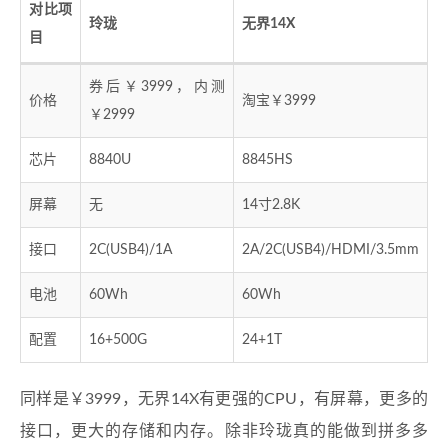
对比项
玲珑
无界14X
目
券后￥3999，内测
价格
淘宝￥3999
￥2999
芯片
8840U
8845HS
屏幕
无
14寸2.8K
接口
2C(USB4)/1A
2A/2C(USB4)/HDMI/3.5mm
电池
60Wh
60Wh
配置
16+500G
24+1T
同样是￥3999，无界14X有更强的CPU，有屏幕，更多的
接口，更大的存储和内存。除非玲珑真的能做到拼多多