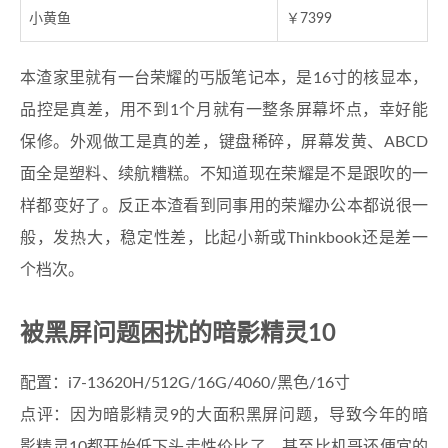
小黄鱼
￥7399
本渣家里就有一台荣耀的丐版笔记本，是16寸的核显本，
品控是真差，用不到1个月就有一整条屏幕坏点，幸好能
保修。外观做工是真的差，键盘稀碎，屏幕发黄、ABCD
面全是塑料、续航糟糕。不知道现在荣耀是不是跟吹的一
样都变好了。反正本渣看到同事用的荣耀办公本都说很一
般，发热大，稳定性差，比起小新或Thinkbook还是差一
个档次。
被黑屏问题困扰的暗影精灵10
配置：i7-13620H/512G/16G/4060/黑色/16寸
点评：因为暗影精灵9的大面积黑屏问题，导致今年的暗
影精灵10都开始低下头走性价比了。甚至比机哥还便宜的