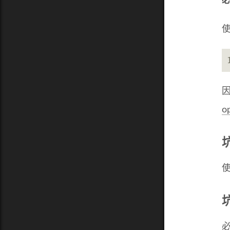
必
使
o
使
必