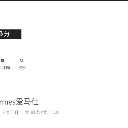
多分
章
195
搜索
ermes爱马仕
分类于
IT
阅读次数：
330