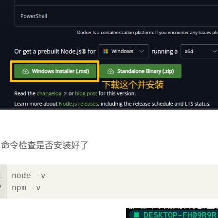
用命令检查是否安装好了
1
node -v
2
npm -v