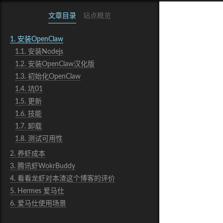
文章目录
站点概览
1.
安装OpenClaw
1.1.
安装Nodejs
1.2.
安装OpenClaw汉化版
1.3.
初始化OpenClaw
1.4.
坑01
1.5.
更新
1.6.
技能
1.7.
卸载
1.8.
测试可用性
2.
养虾成本
3.
腾讯虾WokrBuddy
4.
看看龙虾对本渣这个博客的评价
5.
Hermes 爱马仕
6.
爱马仕使用场景