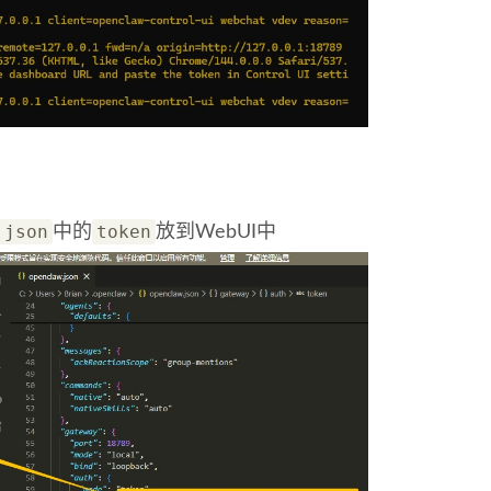
.json
token
中的
放到WebUI中