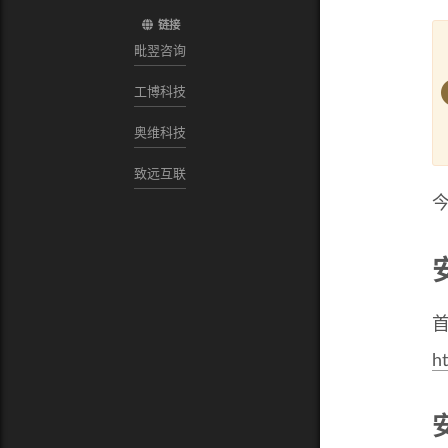
链接
毗翌咨询
工博科技
奥维科技
致远互联
今
ht
安