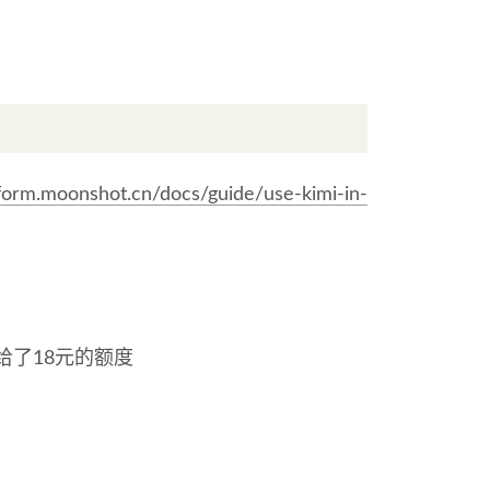
atform.moonshot.cn/docs/guide/use-kimi-in-
给了18元的额度