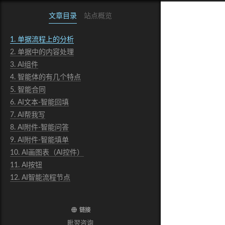
文章目录
站点概览
1.
单据流程上的分析
2.
单据中的内容处理
3.
AI组件
4.
智能体的有几个特点
5.
智能合同
6.
AI文本-智能回填
7.
AI帮我写
8.
AI附件-智能问答
9.
AI附件-智能填单
10.
AI画图表（AI控件）
11.
AI按钮
12.
AI智能流程节点
链接
毗翌咨询