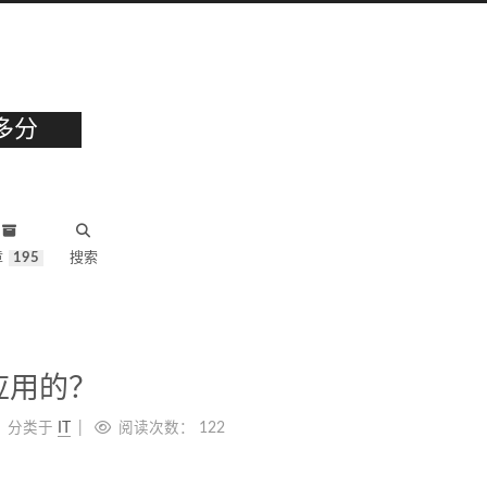
多分
章
195
搜索
应用的？
分类于
IT
阅读次数：
122